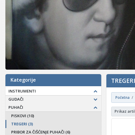
Kategorije
TREGERI
INSTRUMENTI
Početna
GUDAČI
PUHAČI
Prikaz arti
PISKOVI
(10)
TREGERI
(3)
PRIBOR ZA ČIŠĆENJE PUHAČI
(6)