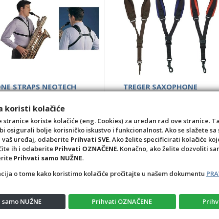
NE STRAPS NEOTECH
TREGER SAXOPHONE
Šifra: INS20020000005
 koristi kolačiće
0020000002
44,86 €
 stranice koriste kolačiće (eng. Cookies) za uredan rad ove stranice. T
bi osigurali bolje korisničko iskustvo i funkcionalnost. Ako se slažete 
kom
a vaš uređaj, odaberite
Prihvati SVE
. Ako želite specificirati kolačiće koj
čite ih i odaberite
Prihvati OZNAČENE
. Konačno, ako želite dozvoliti s
+1
-1
+10
+1
-1
erite
Prihvati samo NUŽNE
.
acija o tome kako koristimo kolačiće pročitajte u našem dokumentu
PRA
ti samo NUŽNE
Prihvati OZNAČENE
Prihv
vatnosti
Raskid ugovora – povrat
Prigovor potrošača – reklamacije
Kont