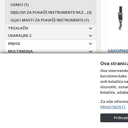
USNICI
(1)
DIJELOVI ZA PUHAČE INSTRUMENTE RAZ...
(3)
ULJA I MASTI ZA PUHAČE INSTRUMENTE
(1)
TRZALAČKI
UDARALJKE 2
KNJIGE
SAXOPHO
MULTIMEDIJA
JUNIOR
NOTE
Ova stranica
Šifra: INS2
POKLONI
Ove internetske
PRIBOR
korisitmo kako 
svih kolačića n
dozvoliti, ozna
+10
kolačiće, odab
Za više inform
PRIVATNOSTI
.
Prihva
Opći uvjeti
Pravila pri