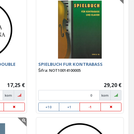
 DOUBLE
SPIELBUCH FUR KONTRABASS
Šifra: NOT10014100005
17,25 €
29,20 €
kom
kom
+10
+1
-1