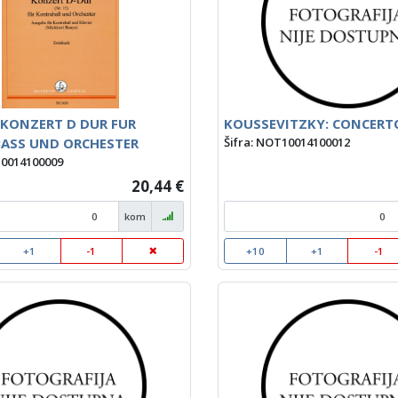
 KONZERT D DUR FUR
KOUSSEVITZKY: CONCERTO
ASS UND ORCHESTER
Šifra: NOT10014100012
10014100009
20,44 €
kom
+1
-1
+10
+1
-1