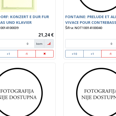
ORF: KONZERT E DUR FUR
FONTAINE: PRELUDE ET A
AS UND KLAVIER
VIVACE POUR CONTREBAS
10014100039
Šifra: NOT10014100040
21,24 €
kom
+1
-1
+10
+1
-1