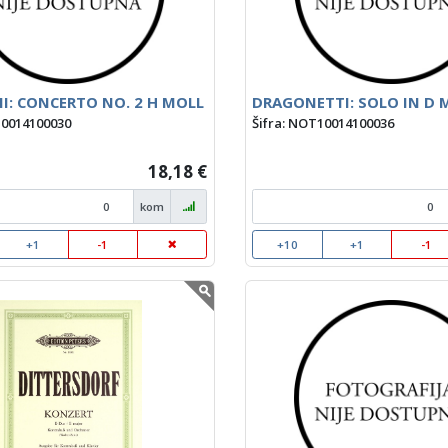
I: CONCERTO NO. 2 H MOLL
DRAGONETTI: SOLO IN D 
10014100030
Šifra: NOT10014100036
18,18 €
kom
+1
-1
+10
+1
-1