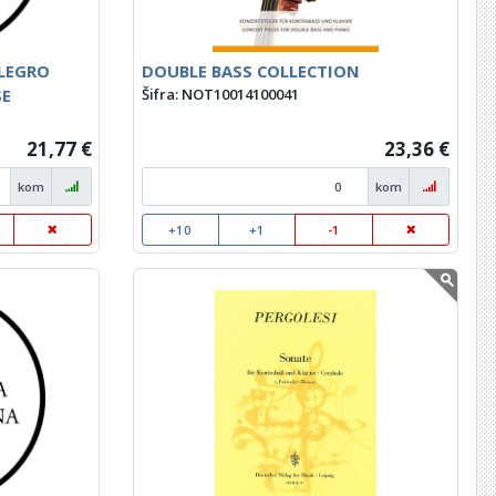
LLEGRO
DOUBLE BASS COLLECTION
SE
Šifra: NOT10014100041
21,77 €
23,36 €
kom
kom
+10
+1
-1