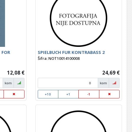
 FOR
SPIELBUCH FUR KONTRABASS 2
Šifra: NOT10014100008
12,08 €
24,69 €
kom
kom
+10
+1
-1