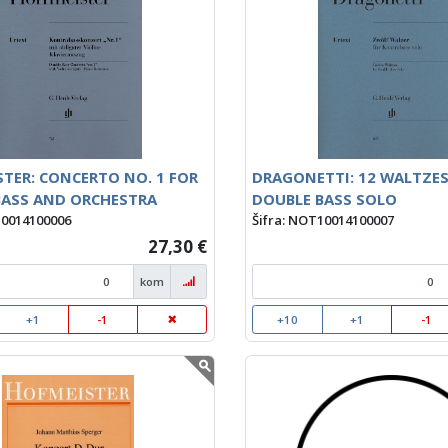
TER: CONCERTO NO. 1 FOR
DRAGONETTI: 12 WALTZES
BASS AND ORCHESTRA
DOUBLE BASS SOLO
10014100006
Šifra: NOT10014100007
27,30 €
kom
+1
-1
+10
+1
-1