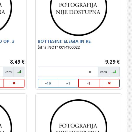
 OP. 3
BOTTESINI: ELEGIA IN RE
Šifra: NOT10014100022
8,49 €
9,29 €
kom
kom
+10
+1
-1