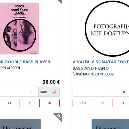
R DOUBLE BASS PLAYER
VIVALDI: 6 SONATAS FOR
BASS AND PIANO
10014100001
Šifra: NOT10014100002
38,00 €
kom
+1
-1
+10
+1
-1