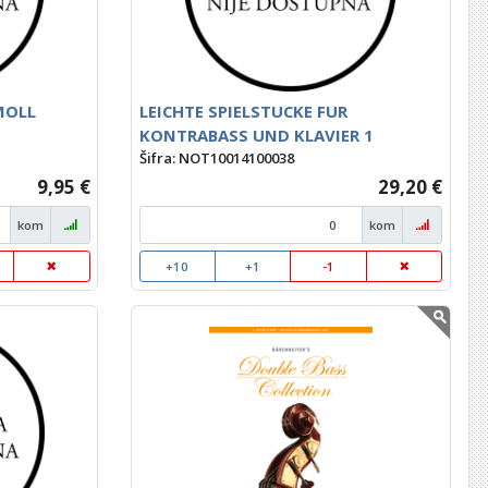
MOLL
LEICHTE SPIELSTUCKE FUR
KONTRABASS UND KLAVIER 1
Šifra: NOT10014100038
9,95 €
29,20 €
kom
kom
+10
+1
-1