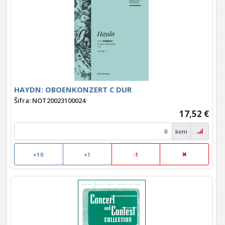
HAYDN: OBOENKONZERT C DUR
Šifra: NOT20023100024
17,52 €
kom
+10
+1
-1