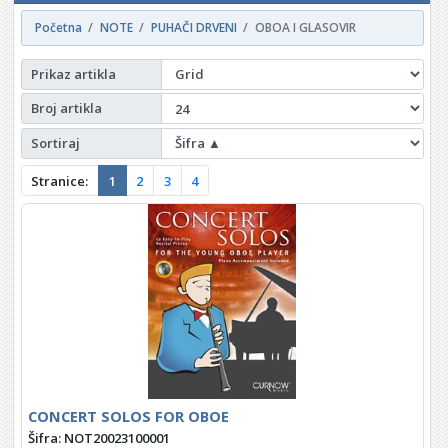
Početna
NOTE
PUHAČI DRVENI
OBOA I GLASOVIR
Prikaz artikla
Broj artikla
Sortiraj
Stranice:
1
2
3
4
CONCERT SOLOS FOR OBOE
Šifra: NOT20023100001