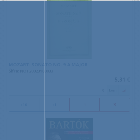
MOZART: SONATO NO. 9 A MAJOR
Šifra: NOT20023100033
5,31 €
kom
+10
+1
-1