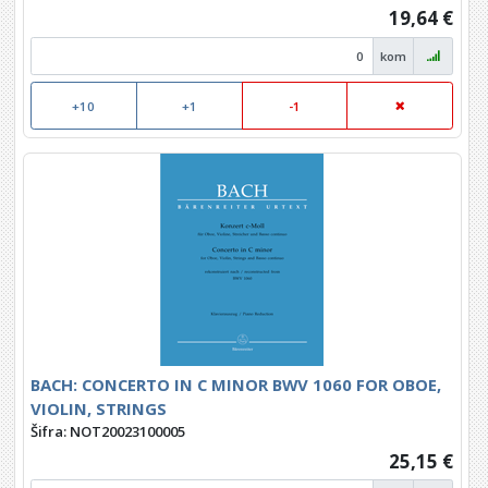
19,64 €
kom
+10
+1
-1
BACH: CONCERTO IN C MINOR BWV 1060 FOR OBOE,
VIOLIN, STRINGS
Šifra: NOT20023100005
25,15 €