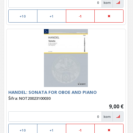
kom
+10
+1
-1
HANDEL: SONATA FOR OBOE AND PIANO
Šifra: NOT20023100030
9,00 €
kom
+10
+1
-1