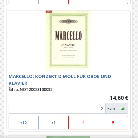
MARCELLO: KONZERT D MOLL FUR OBOE UND
KLAVIER
Šifra: NOT20023100032
14,60 €
kom
+10
+1
-1