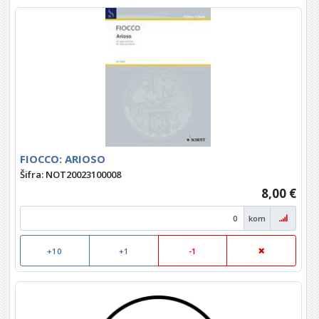
FIOCCO: ARIOSO
Šifra: NOT20023100008
8,00 €
kom
+10
+1
-1