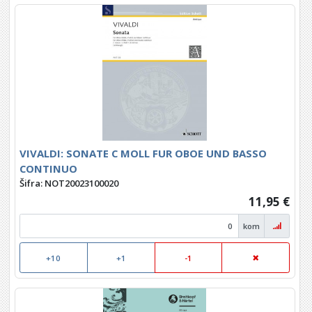
VIVALDI: SONATE C MOLL FUR OBOE UND BASSO
CONTINUO
Šifra: NOT20023100020
11,95 €
kom
+10
+1
-1