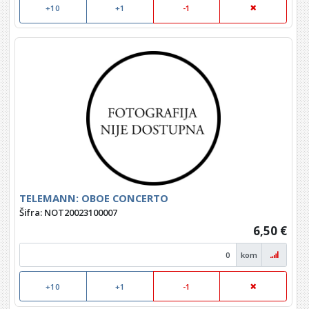
+10
+1
-1
TELEMANN: OBOE CONCERTO
Šifra: NOT20023100007
6,50 €
kom
+10
+1
-1