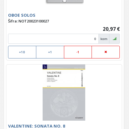
OBOE SOLOS
Šifra: NOT20023100027
20,97 €
kom
+10
+1
-1
VALENTINE: SONATA NO. 8