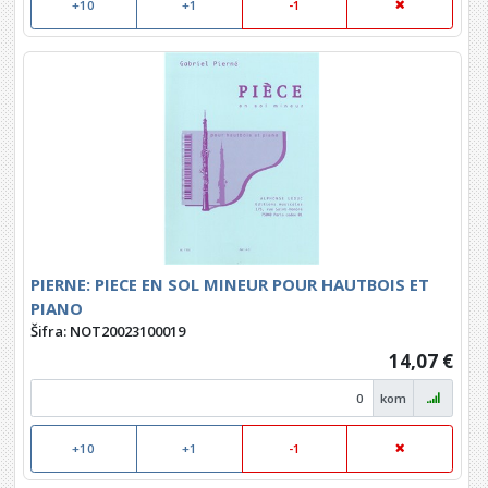
+10
+1
-1
PIERNE: PIECE EN SOL MINEUR POUR HAUTBOIS ET
PIANO
Šifra: NOT20023100019
14,07 €
kom
+10
+1
-1