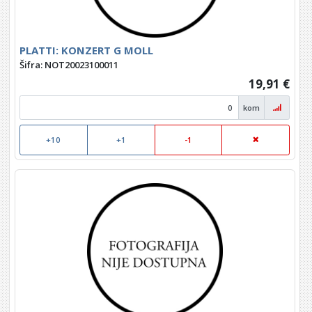
PLATTI: KONZERT G MOLL
Šifra: NOT20023100011
19,91 €
kom
+10
+1
-1