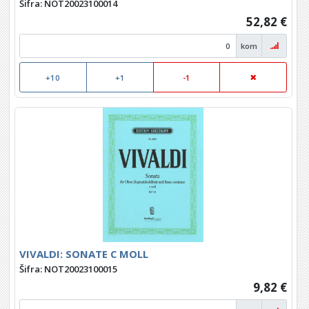
Šifra: NOT20023100014
52,82 €
kom
+10
+1
-1
VIVALDI: SONATE C MOLL
Šifra: NOT20023100015
9,82 €