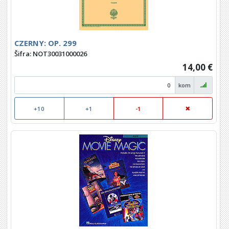
CZERNY: OP. 299
Šifra: NOT30031000026
14,00 €
kom
+10
+1
-1