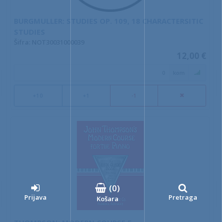
BURGMULLER: STUDIES OP. 109, 18 CHARACTERSITIC
STUDIES
Šifra: NOT30031000039
12,00 €
kom
+10
+1
-1
(
0
)
Prijava
Pretraga
Košara