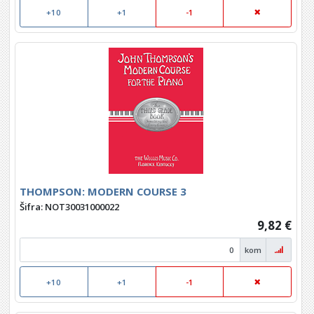
+10
+1
-1
THOMPSON: MODERN COURSE 3
Šifra: NOT30031000022
9,82 €
kom
+10
+1
-1