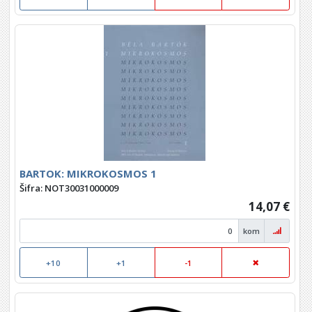
BARTOK: MIKROKOSMOS 1
Šifra: NOT30031000009
14,07 €
kom
+10
+1
-1