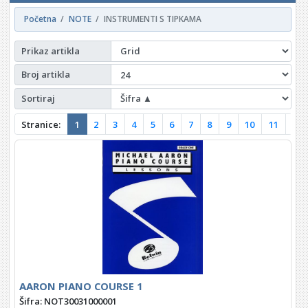
Početna
NOTE
INSTRUMENTI S TIPKAMA
Prikaz artikla
Broj artikla
Sortiraj
Stranice:
1
2
3
4
5
6
7
8
9
10
11
12
AARON PIANO COURSE 1
Šifra: NOT30031000001