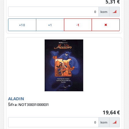
5,31 €
kom
+10
+1
-1
ALADIN
Šifra: NOT30031000031
19,64 €
kom