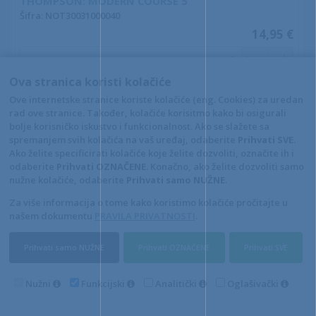
THOMPSON: MODERN COURSE 5
Šifra: NOT30031000040
14,95 €
kom
Ova stranica koristi kolačiće
+10
+1
-1
Ove internetske stranice koriste kolačiće (eng. Cookies) za uredan
rad ove stranice. Također, kolačiće korisitmo kako bi osigurali
Stranice:
1
2
3
4
5
6
7
8
9
10
11
12
bolje korisničko iskustvo i funkcionalnost. Ako se slažete sa
spremanjem svih kolačića na vaš uređaj, odaberite
Prihvati SVE
.
Opći uvjeti
Pravila privatnosti
Ako želite specificirati kolačiće koje želite dozvoliti, označite ih i
Raskid ugovora – povrat
Prigovor potrošača –
odaberite
Prihvati OZNAČENE
. Konačno, ako želite dozvoliti samo
reklamacije
nužne kolačiće, odaberite
Prihvati samo NUŽNE
.
Kontakt
A Classic audio i video
Za više informacija o tome kako koristimo kolačiće pročitajte u
snimanje, trgovina i izdavaštvo,
našem dokumentu
PRAVILA PRIVATNOSTI
.
vl. Nina Šincek
Prihvati samo NUŽNE
Prihvati OZNAČENE
Prihvati SVE
4D Wand IMC 24.11.14.1
Nužni
Funkcijski
Analitički
Oglašivački