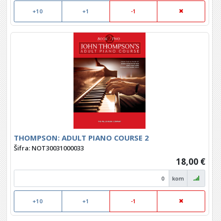
+10
+1
-1
THOMPSON: ADULT PIANO COURSE 2
Šifra: NOT30031000033
18,00 €
kom
+10
+1
-1