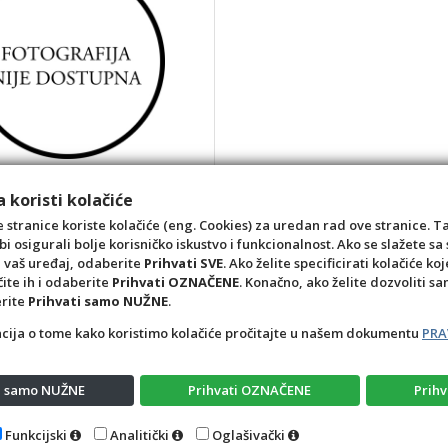
HE VIOLIN AND I
 koristi kolačiće
0010000002
13,27 €
 stranice koriste kolačiće (eng. Cookies) za uredan rad ove stranice. T
bi osigurali bolje korisničko iskustvo i funkcionalnost. Ako se slažete 
kom
a vaš uređaj, odaberite
Prihvati SVE
. Ako želite specificirati kolačiće koj
čite ih i odaberite
Prihvati OZNAČENE
. Konačno, ako želite dozvoliti s
+1
-1
erite
Prihvati samo NUŽNE
.
acija o tome kako koristimo kolačiće pročitajte u našem dokumentu
PRA
ti samo NUŽNE
Prihvati OZNAČENE
Prihv
vatnosti
Raskid ugovora – povrat
Prigovor potrošača – reklamacije
Kont
Funkcijski
Analitički
Oglašivački