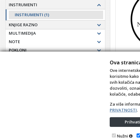
INSTRUMENTI
INSTRUMENTI
(1)
KNJIGE RAZNO
MULTIMEDIJA
NOTE
POKLONI
HAVAS: T
PRIBOR
Ova stranica
Šifra: KNJ5
Ove internetske
korisitmo kako 
svih kolačića n
dozvoliti, ozna
+10
kolačiće, odab
Za više inform
PRIVATNOSTI
.
Prihva
Opći uvjeti
Pravila pri
Nužni