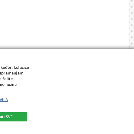
akođer, kolačiće
sa spremanjem
e želite
amo nužne
VILA
ati SVE
akt
A Classic audio i video snimanje, trgovina i izdavaštvo, vl. Nina Šincek