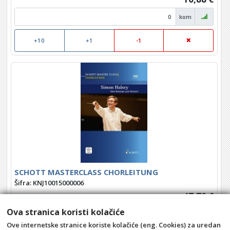
kom
+10
+1
-1
SCHOTT MASTERCLASS CHORLEITUNG
Šifra: KNJ10015000006
47,78 €
Ova stranica koristi kolačiće
kom
Ove internetske stranice koriste kolačiće (eng. Cookies) za uredan