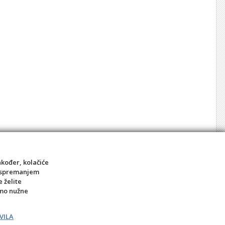
akođer, kolačiće
sa spremanjem
e želite
amo nužne
VILA