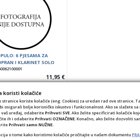
PULO: 6 PJESAMA ZA
PRAN I KLARINET SOLO
60062100001
11,95 €
kom
 koristi kolačiće
+1
-1
 stranice koriste kolačiće (eng. Cookies) za uredan rad ove stranice. T
bi osigurali bolje korisničko iskustvo i funkcionalnost. Ako se slažete 
a vaš uređaj, odaberite
Prihvati SVE
. Ako želite specificirati kolačiće koj
čite ih i odaberite
Prihvati OZNAČENE
. Konačno, ako želite dozvoliti s
erite
Prihvati samo NUŽNE
.
acija o tome kako koristimo kolačiće pročitajte u našem dokumentu
PRA