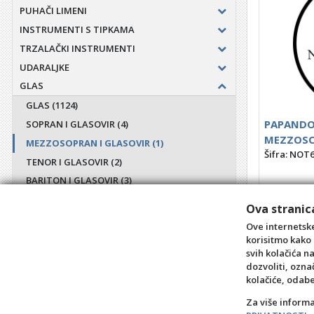
PUHAČI LIMENI
INSTRUMENTI S TIPKAMA
TRZALAČKI INSTRUMENTI
UDARALJKE
GLAS
GLAS
(1124)
PAPANDO
SOPRAN I GLASOVIR
(4)
MEZZOSO
MEZZOSOPRAN I GLASOVIR
(1)
Šifra: NOT
TENOR I GLASOVIR
(2)
BARITON I GLASOVIR
(3)
BAS I GLASOVIR
(3)
Ova stranica
ZBOR
+10
Ove internetske
KOMORNA
korisitmo kako 
svih kolačića n
ORKESTAR
dozvoliti, ozna
POKLONI
kolačiće, odab
PRIBOR
Za više inform