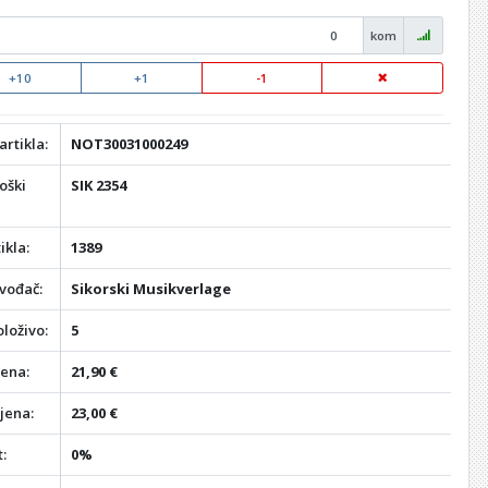
kom
+10
+1
-1
artikla:
NOT30031000249
oški
SIK 2354
ikla:
1389
vođač:
Sikorski Musikverlage
loživo:
5
jena:
21,90 €
jena:
23,00 €
:
0%