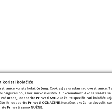
 koristi kolačiće
 stranice koriste kolačiće (eng. Cookies) za uredan rad ove stranice. T
bi osigurali bolje korisničko iskustvo i funkcionalnost. Ako se slažete 
a vaš uređaj, odaberite
Prihvati SVE
. Ako želite specificirati kolačiće koj
čite ih i odaberite
Prihvati OZNAČENE
. Konačno, ako želite dozvoliti s
erite
Prihvati samo NUŽNE
.