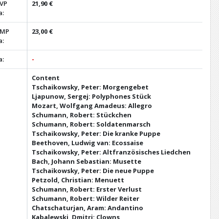
 VP
21,90 €
a:
 MP
23,00 €
a:
a:
-
Content
Tschaikowsky, Peter: Morgengebet
Ljapunow, Sergej: Polyphones Stück
Mozart, Wolfgang Amadeus: Allegro
Schumann, Robert: Stückchen
Schumann, Robert: Soldatenmarsch
Tschaikowsky, Peter: Die kranke Puppe
Beethoven, Ludwig van: Ecossaise
Tschaikowsky, Peter: Altfranzösisches Liedchen
Bach, Johann Sebastian: Musette
Tschaikowsky, Peter: Die neue Puppe
Petzold, Christian: Menuett
Schumann, Robert: Erster Verlust
Schumann, Robert: Wilder Reiter
Chatschaturjan, Aram: Andantino
Kabalewski, Dmitri: Clowns