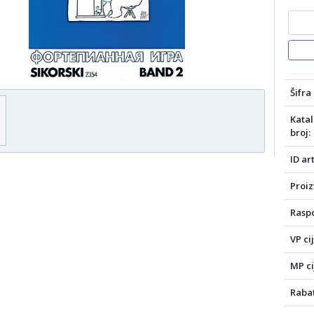
Šifra 
Katal
broj:
ID art
Proiz
Raspo
VP ci
MP ci
Rabat