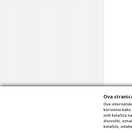
Ova stranica
Ove internetske
korisitmo kako 
svih kolačića n
dozvoliti, ozna
kolačiće, odab