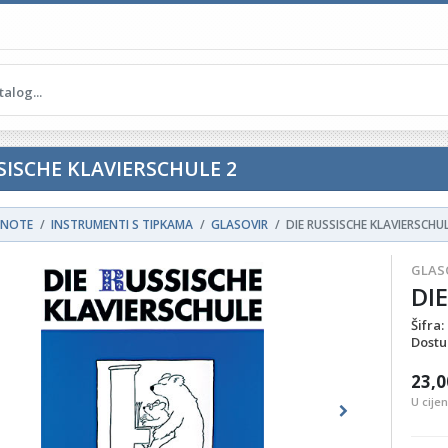
SISCHE KLAVIERSCHULE 2
NOTE
INSTRUMENTI S TIPKAMA
GLASOVIR
DIE RUSSISCHE KLAVIERSCHUL
GLAS
DI
Šifra:
Dostu
23,0
U cije
ous
Next