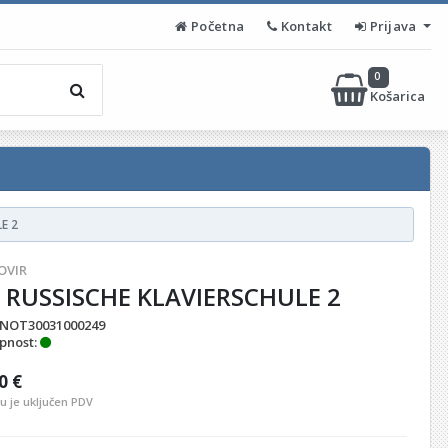
Početna
Kontakt
Prijava
0
Košarica
E 2
OVIR
E RUSSISCHE KLAVIERSCHULE 2
NOT30031000249
pnost:
0 €
nu je uključen PDV