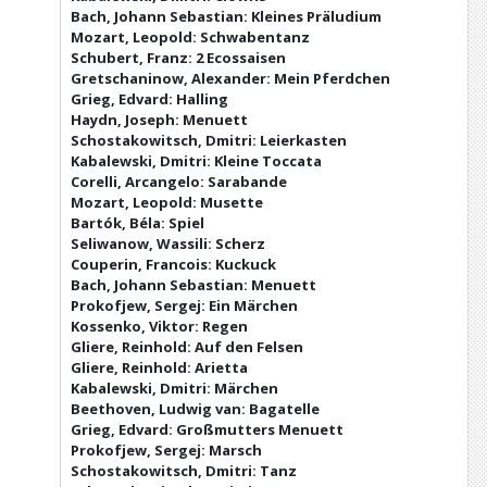
Bach, Johann Sebastian: Kleines Präludium
Mozart, Leopold: Schwabentanz
Schubert, Franz: 2 Ecossaisen
Gretschaninow, Alexander: Mein Pferdchen
Grieg, Edvard: Halling
Haydn, Joseph: Menuett
Schostakowitsch, Dmitri: Leierkasten
Kabalewski, Dmitri: Kleine Toccata
Corelli, Arcangelo: Sarabande
Mozart, Leopold: Musette
Bartók, Béla: Spiel
Seliwanow, Wassili: Scherz
Couperin, Francois: Kuckuck
Bach, Johann Sebastian: Menuett
Prokofjew, Sergej: Ein Märchen
Kossenko, Viktor: Regen
Gliere, Reinhold: Auf den Felsen
Gliere, Reinhold: Arietta
Kabalewski, Dmitri: Märchen
Beethoven, Ludwig van: Bagatelle
Grieg, Edvard: Großmutters Menuett
Prokofjew, Sergej: Marsch
Schostakowitsch, Dmitri: Tanz