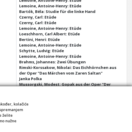
Lemoine, Antoine-Henry: Etüde
Lemoine, Antoine-Henry: Etüde
Bartók, Béla: Studie für die linke Hand
Czerny, Carl: Etüde
Czerny, Carl: Etüde
Lemoine, Antoine-Henry: Etüde
Loeschhorn, Carl Albert: Etüde
Bertini, Henri: Etüde
Lemoine, Antoine-Henry: Etüde
Schytte, Ludvig: Etüde
Lemoine, Antoine-Henry: Etüde
Brahms, Johannes: Zwei Übungen
Rimski-Korssakow, Nikolai: Das Eichhörnchen aus
der Oper "Das Märchen vom Zaren Saltan"
Janka Polka
Mussorgski, Modest: Gopak aus der Oper "Der
Jahrmarkt von Sorotschinzy"
Tschaikowsky, Peter: Tanz der Rohrflöten aus
dem Ballett "Der Nussknacker"
akođer, kolačiće
Tschaikowsky, Peter: Marsch aus dem Ballett "Der
sa spremanjem
Nussknacker"
e želite
Tschaikowsky, Peter: Tanz der Zuckerfee aus dem
amo nužne
Ballett "Der Nussknacker"