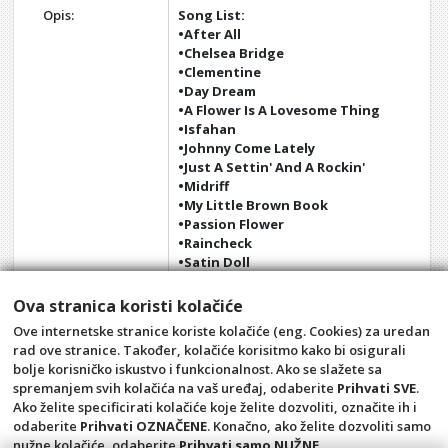
Opis:
Song List:
•After All
•Chelsea Bridge
•Clementine
•Day Dream
•A Flower Is A Lovesome Thing
•Isfahan
•Johnny Come Lately
•Just A Settin' And A Rockin'
•Midriff
•My Little Brown Book
•Passion Flower
•Raincheck
•Satin Doll
•Something To Live For
•The Star-Crossed Lovers
Ova stranica koristi kolačiće
•Take The 'A' Train
Ove internetske stranice koriste kolačiće (eng. Cookies) za uredan
•Valse
rad ove stranice. Također, kolačiće korisitmo kako bi osigurali
bolje korisničko iskustvo i funkcionalnost. Ako se slažete sa
spremanjem svih kolačića na vaš uređaj, odaberite
Prihvati SVE
.
Opći uvjeti
Pravila privatnosti
Ako želite specificirati kolačiće koje želite dozvoliti, označite ih i
Raskid ugovora – povrat
Prigovor potrošača –
odaberite
Prihvati OZNAČENE
. Konačno, ako želite dozvoliti samo
reklamacije
nužne kolačiće, odaberite
Prihvati samo NUŽNE
.