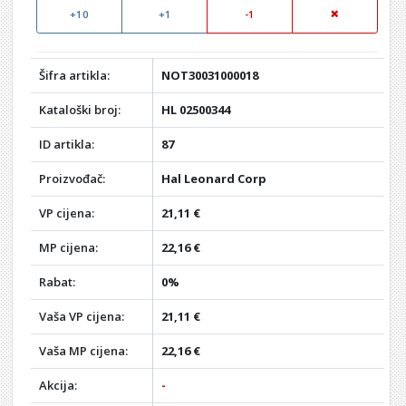
+10
+1
-1
Šifra artikla:
NOT30031000018
Kataloški broj:
HL 02500344
ID artikla:
87
Proizvođač:
Hal Leonard Corp
VP cijena:
21,11 €
MP cijena:
22,16 €
Rabat:
0%
Vaša VP cijena:
21,11 €
Vaša MP cijena:
22,16 €
Akcija:
-