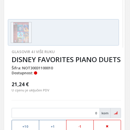
GLASOVIR 4 I VIŠE RUKU
DISNEY FAVORITES PIANO DUETS
Šifra:
NOT30031100010
Dostupnost:
21,24 €
U cijenu je uključen PDV
kom
+10
+1
-1