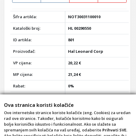
Šifra artikla:
NOT30031100010
Kataloški broj:
HL 00290550
ID artikla:
801
Proizvođač:
Hal Leonard Corp
VP cijena:
20,22 €
MP cijena:
21,24 €
Rabat:
0%
Vaša VP cijena:
20,22 €
Ova stranica koristi kolačiće
Vaša MP cijena:
21,24 €
Ove internetske stranice koriste kolačiće (eng. Cookies) za uredan
rad ove stranice. Također, kolačiće korisitmo kako bi osigurali
Akcija:
-
bolje korisničko iskustvo i funkcionalnost. Ako se slažete sa
spremanjem svih kolačića na vaš uređaj, odaberite
Prihvati SVE
.
Opći uvjeti
Pravila privatnosti
Ako želite specificirati kolačiće koje želite dozvoliti, označite ih i