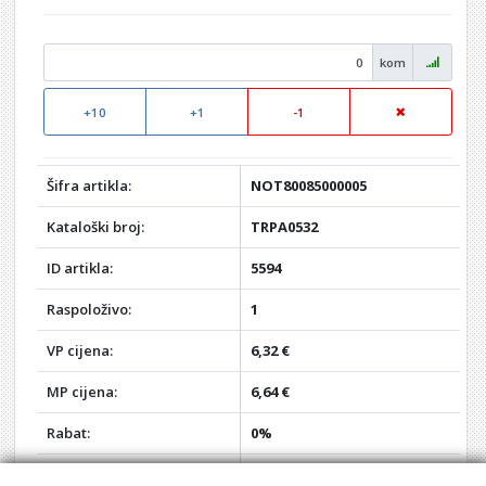
kom
+10
+1
-1
Šifra artikla:
NOT80085000005
Kataloški broj:
TRPA0532
ID artikla:
5594
Raspoloživo:
1
VP cijena:
6,32 €
MP cijena:
6,64 €
Rabat:
0%
Vaša VP cijena:
6,32 €