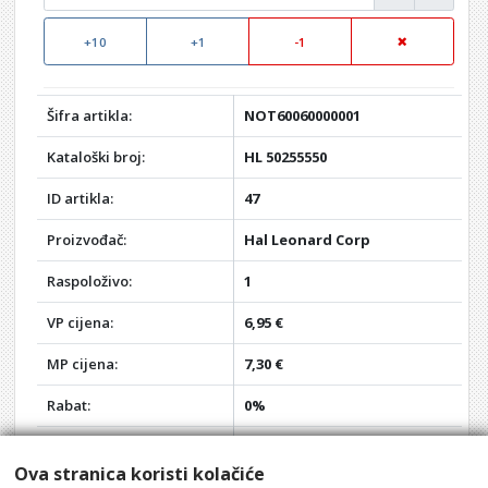
+10
+1
-1
Šifra artikla:
NOT60060000001
Kataloški broj:
HL 50255550
ID artikla:
47
Proizvođač:
Hal Leonard Corp
Raspoloživo:
1
VP cijena:
6,95 €
MP cijena:
7,30 €
Rabat:
0%
Vaša VP cijena:
6,95 €
Ova stranica koristi kolačiće