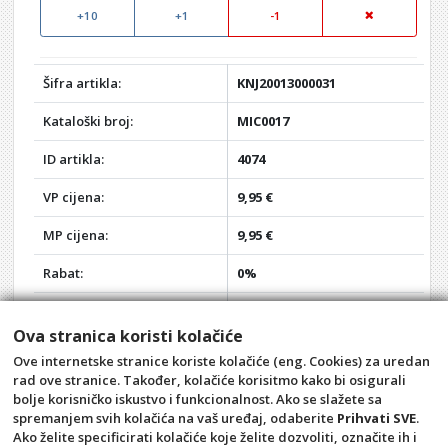
+10
+1
-1
Šifra artikla:
KNJ20013000031
Kataloški broj:
MIC0017
ID artikla:
4074
VP cijena:
9,95 €
MP cijena:
9,95 €
Rabat:
0%
Vaša VP cijena:
9,95 €
Ova stranica koristi kolačiće
Vaša MP cijena:
9,95 €
Ove internetske stranice koriste kolačiće (eng. Cookies) za uredan
rad ove stranice. Također, kolačiće korisitmo kako bi osigurali
Akcija:
-
bolje korisničko iskustvo i funkcionalnost. Ako se slažete sa
spremanjem svih kolačića na vaš uređaj, odaberite
Prihvati SVE
.
Opći uvjeti
Pravila privatnosti
Ako želite specificirati kolačiće koje želite dozvoliti, označite ih i