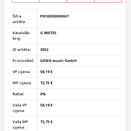
Šifra
PRI50050000007
artikla:
Kataloški
G 900735
broj:
ID artikla:
3652
Proizvođač:
GEWA music GmbH
VP cijena:
58,19 €
MP cijena:
72,73 €
Rabat:
0%
Vaša VP
58,19 €
cijena:
Vaša MP
72,73 €
cijena: