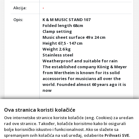
Akcija:
-
Opis:
K & M MUSIC STAND 107
Folded length 68cm
Clamp setting
Music sheet surface 49 x 24 cm
Height 67,5 - 147 cm
Weight 2.6 kg
Stainless steel
Weatherproof and suitable for rain
The established company König & Meyer
from Wertheim is known for its solid
accessories for musicians all over the
world. Founded almost 60 years ago it is
now
one of the best known manufacturers
for stands. An important factor for
Ova stranica koristi kolačiće
König & Meyer is the environmental
Ove internetske stranice koriste kolačiće (eng. Cookies) za uredan
protection. Thus, for example, they use
rad ove stranice. Također, kolačiće korisitmo kako bi osigurali
only recycled paper for all packaging.
bolje korisničko iskustvo i funkcionalnost. Ako se slažete sa
spremanjem svih kolačića na vaš uređaj, odaberite
Prihvati SVE
.
Opći uvjeti
Pravila privatnosti