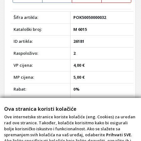
Šifra artikla:
POK50050000032
Kataloški broj:
M 6015
ID artikla:
26181
Raspoloživo:
2
VP cijena:
4,00 €
MP cijena:
5,00 €
Rabat:
0%
Vaša VP cijena:
4,00 €
Ova stranica koristi kolačiće
Vaša MP cijena:
5,00 €
Ove internetske stranice koriste kolačiće (eng. Cookies) za uredan
rad ove stranice. Također, kolačiće korisitmo kako bi osigurali
Akcija:
-
bolje korisničko iskustvo i funkcionalnost. Ako se slažete sa
spremanjem svih kolačića na vaš uređaj, odaberite
Prihvati SVE
.
Opći uvjeti
Pravila privatnosti
Ako želite specificirati kolačiće koje želite dozvoliti, označite ih i