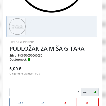
UREDSKI PRIBOR
PODLOŽAK ZA MIŠA GITARA
Šifra:
POK50050000032
Dostupnost:
5,00 €
U cijenu je uključen PDV
kom
+10
+1
-1