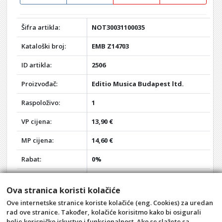
Šifra artikla:
NOT30031100035
Kataloški broj:
EMB Z14703
ID artikla:
2506
Proizvođač:
Editio Musica Budapest ltd.
Raspoloživo:
1
VP cijena:
13,90 €
MP cijena:
14,60 €
Rabat:
0%
Vaša VP cijena:
13,90 €
Ova stranica koristi kolačiće
Vaša MP cijena:
14,60 €
Ove internetske stranice koriste kolačiće (eng. Cookies) za uredan
rad ove stranice. Također, kolačiće korisitmo kako bi osigurali
Akcija:
-
bolje korisničko iskustvo i funkcionalnost. Ako se slažete sa