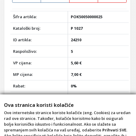
Šifra artikla:
POK50050000025
Kataloški broj:
P 1027
ID artikla:
24210
Raspoloživo:
5
VP cijena:
5,60 €
MP cijena:
7,00 €
Rabat:
0%
Vaša VP cijena:
5,60 €
Ova stranica koristi kolačiće
Vaša MP cijena:
7,00 €
Ove internetske stranice koriste kolačiće (eng. Cookies) za uredan
rad ove stranice. Također, kolačiće korisitmo kako bi osigurali
Akcija:
-
bolje korisničko iskustvo i funkcionalnost. Ako se slažete sa
spremanjem svih kolačića na vaš uređaj, odaberite
Prihvati SVE
.
Opći uvjeti
Pravila privatnosti
Ako želite specificirati kolačiće koje želite dozvoliti, označite ih i