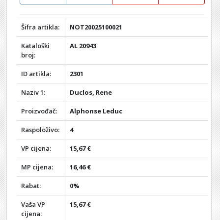
Šifra artikla:
NOT20025100021
Kataloški
AL 20943
broj:
ID artikla:
2301
Naziv 1:
Duclos, Rene
Proizvođač:
Alphonse Leduc
Raspoloživo:
4
VP cijena:
15,67 €
MP cijena:
16,46 €
Rabat:
0%
Vaša VP
15,67 €
cijena: