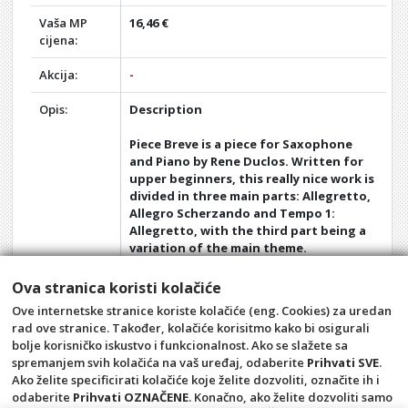
Vaša MP
16,46 €
cijena:
Akcija:
-
Opis:
Description
Piece Breve is a piece for Saxophone
and Piano by Rene Duclos. Written for
upper beginners, this really nice work is
divided in three main parts: Allegretto,
Allegro Scherzando and Tempo 1:
Allegretto, with the third part being a
variation of the main theme.
This piece is really great for
Ova stranica koristi kolačiće
demonstrating the skills acquired as a
Ove internetske stranice koriste kolačiće (eng. Cookies) za uredan
beginner for a transition to the upper
rad ove stranice. Također, kolačiće korisitmo kako bi osigurali
level and can also be played in a reci
bolje korisničko iskustvo i funkcionalnost. Ako se slažete sa
spremanjem svih kolačića na vaš uređaj, odaberite
Prihvati SVE
.
Opći uvjeti
Pravila privatnosti
Ako želite specificirati kolačiće koje želite dozvoliti, označite ih i
Raskid ugovora – povrat
Prigovor potrošača –
odaberite
Prihvati OZNAČENE
. Konačno, ako želite dozvoliti samo
reklamacije