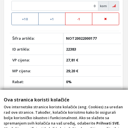
kom
+10
+1
-1
Šifra artikla:
NOT20022000177
ID artikla:
22383
VP cijena:
27,81 €
MP cijena:
29,20 €
Rabat:
0%
Vaša VP cijena:
27,81 €
Ova stranica koristi kolačiće
Vaša MP cijena:
29,20 €
Ove internetske stranice koriste kolačiće (eng. Cookies) za uredan
rad ove stranice. Također, kolačiće korisitmo kako bi osigurali
Akcija:
-
bolje korisničko iskustvo i funkcionalnost. Ako se slažete sa
spremanjem svih kolačića na vaš uređaj, odaberite
Prihvati SVE
.
Opći uvjeti
Pravila privatnosti