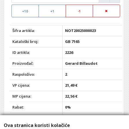
+10
+1
-1
Šifra artikla:
NOT20025000023
Kataloški broj:
GB 7165
ID artikla:
2226
Proizvođač:
Gerard Billaudot
Raspoloživo:
2
VP cijena:
21,49 €
MP cijena:
22,56 €
Rabat:
0%
Vaša VP cijena:
21,49 €
Ova stranica koristi kolačiće