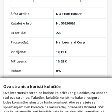
Šifra artikla:
NOT10011000011
Kataloški broj:
HL 50256620
ID artikla:
220
Proizvođač:
Hal Leonard Corp
VP cijena:
10,11 €
MP cijena:
10,62 €
Rabat:
0%
Vaša VP cijena:
10,11 €
Ova stranica koristi kolačiće
Vaša MP cijena:
10,62 €
Ove internetske stranice koriste kolačiće (eng. Cookies) za uredan
rad ove stranice. Također, kolačiće korisitmo kako bi osigurali
Akcija:
-
bolje korisničko iskustvo i funkcionalnost. Ako se slažete sa
spremanjem svih kolačića na vaš uređaj, odaberite
Prihvati SVE
.
Opći uvjeti
Pravila privatnosti
Ako želite specificirati kolačiće koje želite dozvoliti, označite ih i