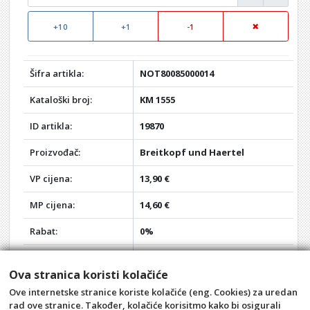
+10
+1
-1
Šifra artikla:
NOT80085000014
Kataloški broj:
KM 1555
ID artikla:
19870
Proizvođač:
Breitkopf und Haertel
VP cijena:
13,90 €
MP cijena:
14,60 €
Rabat:
0%
Vaša VP cijena:
13,90 €
Ova stranica koristi kolačiće
Vaša MP cijena:
14,60 €
Ove internetske stranice koriste kolačiće (eng. Cookies) za uredan
rad ove stranice. Također, kolačiće korisitmo kako bi osigurali