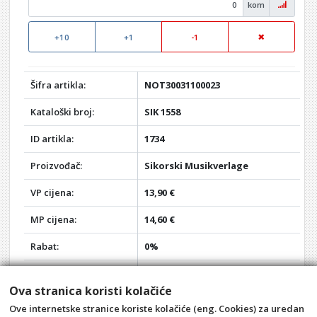
kom
+10
+1
-1
Šifra artikla:
NOT30031100023
Kataloški broj:
SIK 1558
ID artikla:
1734
Proizvođač:
Sikorski Musikverlage
VP cijena:
13,90 €
MP cijena:
14,60 €
Rabat:
0%
Vaša VP cijena:
13,90 €
Ova stranica koristi kolačiće
Vaša MP cijena:
14,60 €
Ove internetske stranice koriste kolačiće (eng. Cookies) za uredan