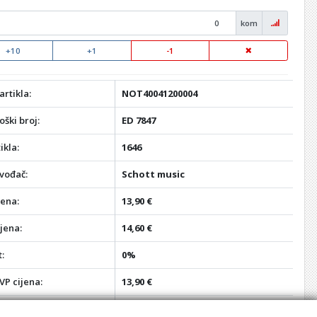
kom
+10
+1
-1
artikla:
NOT40041200004
oški broj:
ED 7847
ikla:
1646
vođač:
Schott music
jena:
13,90 €
jena:
14,60 €
:
0%
VP cijena:
13,90 €
MP cijena:
14,60 €