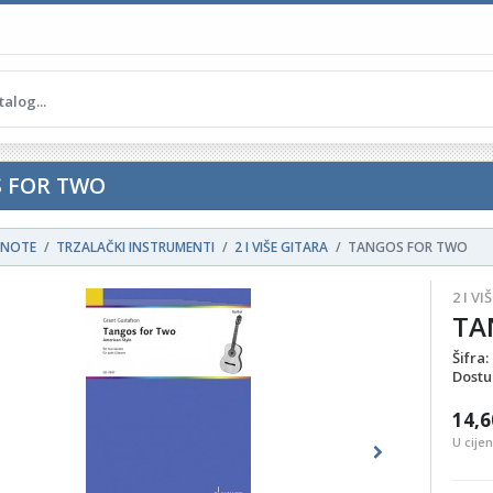
 FOR TWO
NOTE
TRZALAČKI INSTRUMENTI
2 I VIŠE GITARA
TANGOS FOR TWO
2 I V
TA
Šifra:
Dostu
14,6
U cije
ous
Next