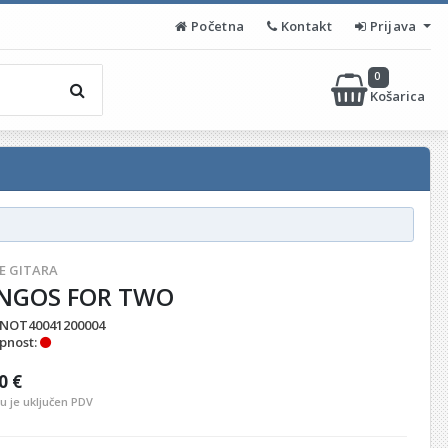
Početna
Kontakt
Prijava
0
Košarica
IŠE GITARA
NGOS FOR TWO
NOT40041200004
pnost:
0 €
nu je uključen PDV