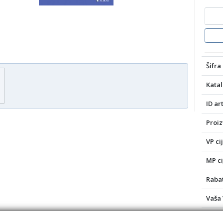
Šifra 
Katal
ID art
Proiz
VP ci
MP ci
Rabat
Vaša 
Vaša 