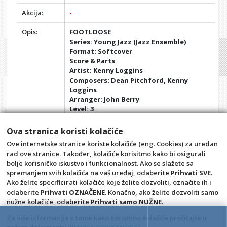
Akcija:
-
Opis:
FOOTLOOSE
Series: Young Jazz (Jazz Ensemble)
Format: Softcover
Score & Parts
Artist: Kenny Loggins
Composers: Dean Pitchford, Kenny
Loggins
Arranger: John Berry
Level: 3
Here is a solid, full ensemble treatment
Ova stranica koristi kolačiće
of this mega-hit recorded by Kenny
Ove internetske stranice koriste kolačiće (eng. Cookies) za uredan
Loggins. Features solos for trumpet and
rad ove stranice. Također, kolačiće korisitmo kako bi osigurali
alto, and a driving rock feel.
bolje korisničko iskustvo i funkcionalnost. Ako se slažete sa
spremanjem svih kolačića na vaš uređaj, odaberite
Prihvati SVE
.
Opći uvjeti
Pravila privatnosti
Ako želite specificirati kolačiće koje želite dozvoliti, označite ih i
Raskid ugovora – povrat
Prigovor potrošača –
odaberite
Prihvati OZNAČENE
. Konačno, ako želite dozvoliti samo
reklamacije
nužne kolačiće, odaberite
Prihvati samo NUŽNE
.
Kontakt
A Classic audio i video
Za više informacija o tome kako koristimo kolačiće pročitajte u
snimanje, trgovina i izdavaštvo,