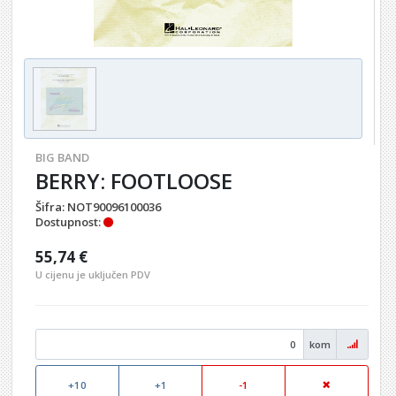
BIG BAND
BERRY: FOOTLOOSE
Šifra:
NOT90096100036
Dostupnost:
55,74 €
U cijenu je uključen PDV
kom
+10
+1
-1