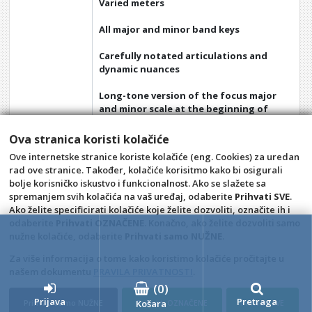
Varied meters
All major and minor band keys
Carefully notated articulations and
dynamic nuances
Long-tone version of the focus major
and minor scale at the beginning of
each exercise
Ova stranica koristi kolačiće
13 chorales in the full range of keys
Ove internetske stranice koriste kolačiće (eng. Cookies) za uredan
rad ove stranice. Također, kolačiće korisitmo kako bi osigurali
A wide variety of styles
bolje korisničko iskustvo i funkcionalnost. Ako se slažete sa
spremanjem svih kolačića na vaš uređaj, odaberite
Prihvati SVE
.
Opći uvjeti
Pravila privatnosti
Ako želite specificirati kolačiće koje želite dozvoliti, označite ih i
Raskid ugovora – povrat
Prigovor potrošača –
odaberite
Prihvati OZNAČENE
. Konačno, ako želite dozvoliti samo
reklamacije
nužne kolačiće, odaberite
Prihvati samo NUŽNE
.
Kontakt
A Classic audio i video
Za više informacija o tome kako koristimo kolačiće pročitajte u
snimanje, trgovina i izdavaštvo,
našem dokumentu
PRAVILA PRIVATNOSTI
.
vl. Nina Šincek
(
0
)
Prijava
Pretraga
Košara
Prihvati samo NUŽNE
Prihvati OZNAČENE
Prihvati SVE
4D Wand IMC 24.11.14.1