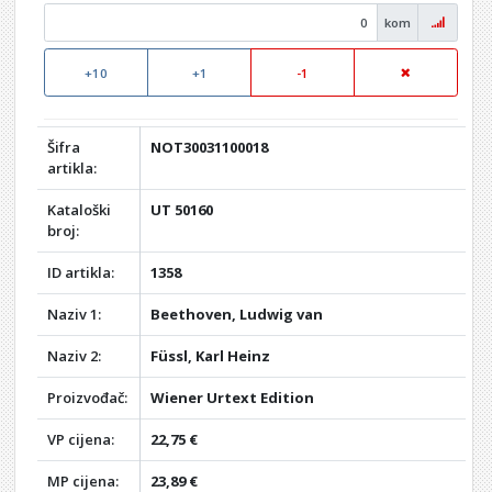
kom
+10
+1
-1
Šifra
NOT30031100018
artikla:
Kataloški
UT 50160
broj:
ID artikla:
1358
Naziv 1:
Beethoven, Ludwig van
Naziv 2:
Füssl, Karl Heinz
Proizvođač:
Wiener Urtext Edition
VP cijena:
22,75 €
MP cijena:
23,89 €