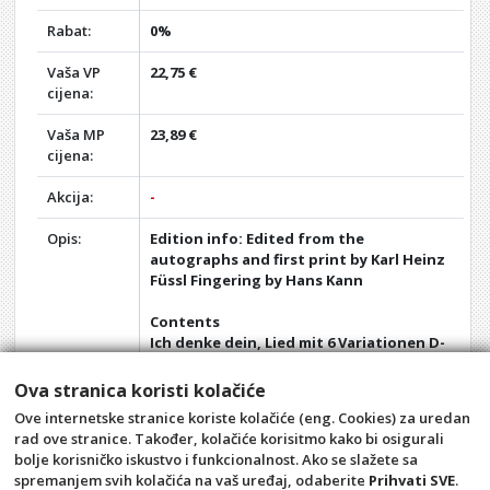
Rabat:
0%
Vaša VP
22,75 €
cijena:
Vaša MP
23,89 €
cijena:
Akcija:
-
Opis:
Edition info: Edited from the
autographs and first print by Karl Heinz
Füssl Fingering by Hans Kann
Contents
Ich denke dein, Lied mit 6 Variationen D-
Dur WoO 74
8 Variationen über ein Thema des Grafen
Ova stranica koristi kolačiće
von Waldstein C-Dur WoO 67
Ove internetske stranice koriste kolačiće (eng. Cookies) za uredan
3 Märsche op. 45
rad ove stranice. Također, kolačiće korisitmo kako bi osigurali
Sonate D-Dur op. 6
bolje korisničko iskustvo i funkcionalnost. Ako se slažete sa
spremanjem svih kolačića na vaš uređaj, odaberite
Prihvati SVE
.
Opći uvjeti
Pravila privatnosti