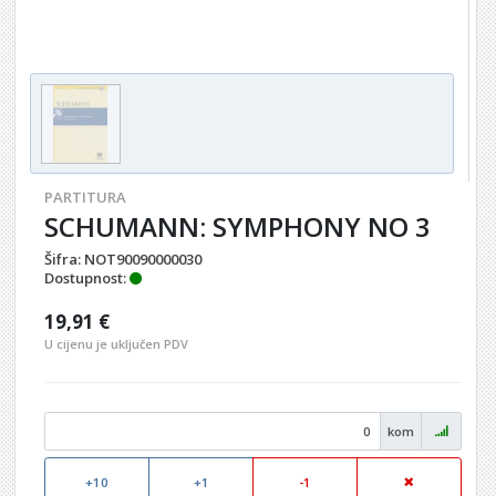
PARTITURA
SCHUMANN: SYMPHONY NO 3
Šifra:
NOT90090000030
Dostupnost:
19,91 €
U cijenu je uključen PDV
kom
+10
+1
-1