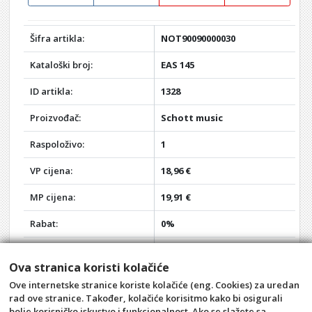
Šifra artikla:
NOT90090000030
Kataloški broj:
EAS 145
ID artikla:
1328
Proizvođač:
Schott music
Raspoloživo:
1
VP cijena:
18,96 €
MP cijena:
19,91 €
Rabat:
0%
Vaša VP cijena:
18,96 €
Ova stranica koristi kolačiće
Vaša MP cijena:
19,91 €
Ove internetske stranice koriste kolačiće (eng. Cookies) za uredan
rad ove stranice. Također, kolačiće korisitmo kako bi osigurali
Akcija:
-
bolje korisničko iskustvo i funkcionalnost. Ako se slažete sa